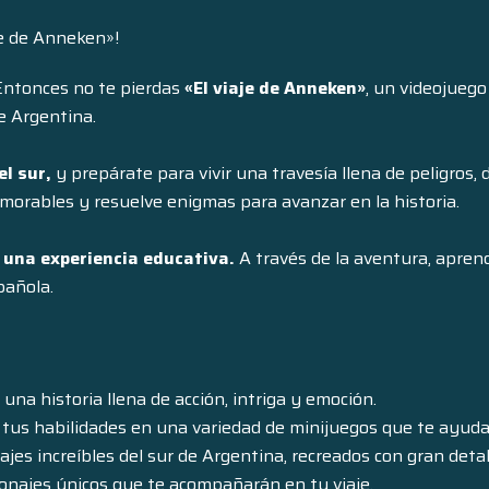
je de Anneken»!
ntonces no te pierdas
«El viaje de Anneken»
, un videojueg
e Argentina.
l sur,
y prepárate para vivir una travesía llena de peligros,
orables y resuelve enigmas para avanzar en la historia.
s una experiencia educativa.
A través de la aventura, aprende
pañola.
na historia llena de acción, intriga y emoción.
tus habilidades en una variedad de minijuegos que te ayuda
jes increíbles del sur de Argentina, recreados con gran detal
najes únicos que te acompañarán en tu viaje.