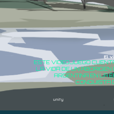
El v
ESTE VIDEOJUEGO CUENT
LA VIDA DE UN ABORIGEN
ARGENTINA EN LA É
CONQUISTA 
unity