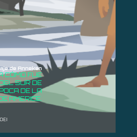
iaje de Anneken
A CÓMO FUE
 DEL SUR DE
POCA DE LA
DE AMERICE.
OEI