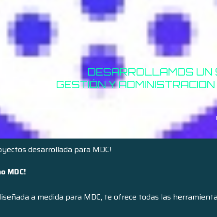
DESARROLLAMOS UN 
GESTIÓN Y ADMINISTRACION
HTML5
royectos desarrollada para MDC!
mo MDC!
iseñada a medida para MDC, te ofrece todas las herramientas